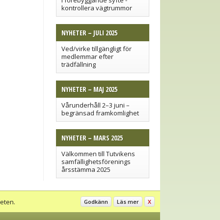
I förebyggande syfte -
kontrollera vägtrummor
NYHETER – JULI 2025
Ved/virke tillgängligt för
medlemmar efter
trädfällning
NYHETER – MAJ 2025
Vårunderhåll 2–3 juni –
begränsad framkomlighet
NYHETER – MARS 2025
Välkommen till Tutvikens
samfällighetsförenings
årsstämma 2025
eten.
Godkänn
Läs mer
X