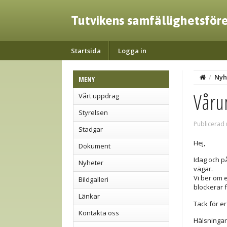
Tutvikens samfällighetsför
Startsida
Logga in
/
Nyh
MENY
Våru
Vårt uppdrag
Styrelsen
Publicerad
Stadgar
Hej,
Dokument
Idag och p
Nyheter
vägar.
Vi ber om e
Bildgalleri
blockerar f
Länkar
Tack för e
Kontakta oss
Hälsningar