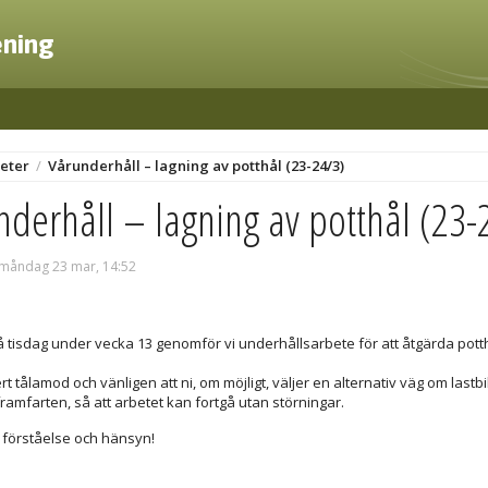
ening
eter
/
Vårunderhåll – lagning av potthål (23-24/3)
nderhåll – lagning av potthål (23-
 måndag 23 mar, 14:52
å tisdag under vecka 13 genomför vi underhållsarbete för att åtgärda pott
rt tålamod och vänligen att ni, om möjligt, väljer en alternativ väg om lastb
ramfarten, så att arbetet kan fortgå utan störningar.
r förståelse och hänsyn!